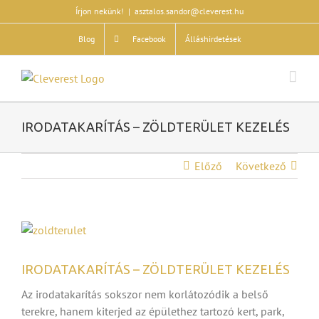
Kihagyás
Írjon nekünk!
|
asztalos.sandor@cleverest.hu
Blog
Facebook
Álláshirdetések
IRODATAKARÍTÁS – ZÖLDTERÜLET KEZELÉS
Előző
Következő
View
Larger
Image
IRODATAKARÍTÁS – ZÖLDTERÜLET KEZELÉS
Az irodatakarítás sokszor nem korlátozódik a belső
terekre, hanem kiterjed az épülethez tartozó kert, park,