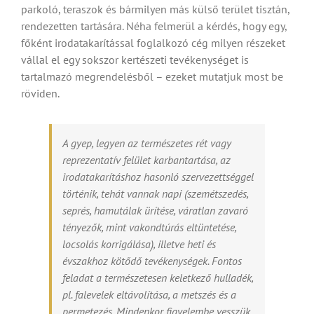
parkoló, teraszok és bármilyen más külső terület tisztán,
rendezetten tartására. Néha felmerül a kérdés, hogy egy,
főként irodatakarítással foglalkozó cég milyen részeket
vállal el egy sokszor kertészeti tevékenységet is
tartalmazó megrendelésből – ezeket mutatjuk most be
röviden.
A gyep, legyen az természetes rét vagy
reprezentatív felület karbantartása, az
irodatakarításhoz hasonló szervezettséggel
történik, tehát vannak napi (szemétszedés,
seprés, hamutálak ürítése, váratlan zavaró
tényezők, mint vakondtúrás eltüntetése,
locsolás korrigálása), illetve heti és
évszakhoz kötődő tevékenységek. Fontos
feladat a természetesen keletkező hulladék,
pl. falevelek eltávolítása, a metszés és a
permetezés. Mindenkor figyelembe vesszük