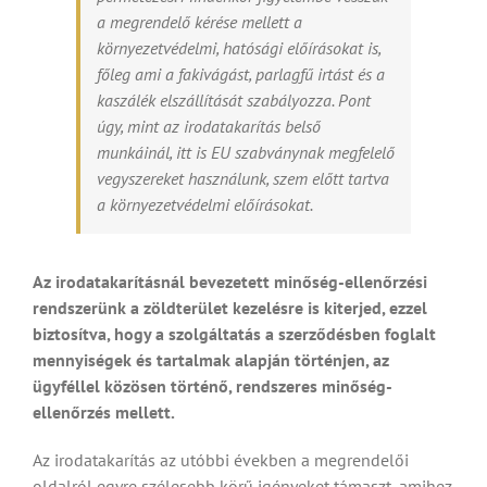
a megrendelő kérése mellett a
környezetvédelmi, hatósági előírásokat is,
főleg ami a fakivágást, parlagfű irtást és a
kaszálék elszállítását szabályozza. Pont
úgy, mint az irodatakarítás belső
munkáinál, itt is EU szabványnak megfelelő
vegyszereket használunk, szem előtt tartva
a környezetvédelmi előírásokat.
Az irodatakarításnál bevezetett minőség-ellenőrzési
rendszerünk a zöldterület kezelésre is kiterjed, ezzel
biztosítva, hogy a szolgáltatás a szerződésben foglalt
mennyiségek és tartalmak alapján történjen, az
ügyféllel közösen történő, rendszeres minőség-
ellenőrzés mellett.
Az irodatakarítás az utóbbi években a megrendelői
oldalról egyre szélesebb körű igényeket támaszt, amihez