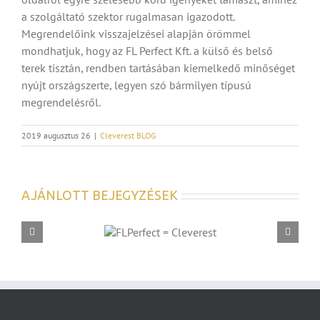
a szolgáltató szektor rugalmasan igazodott.
Megrendelőink visszajelzései alapján örömmel
mondhatjuk, hogy az FL Perfect Kft. a külső és belső
terek tisztán, rendben tartásában kiemelkedő minőséget
nyújt országszerte, legyen szó bármilyen típusú
megrendelésről.
2019 augusztus 26
|
Cleverest BLOG
AJÁNLOTT BEJEGYZÉSEK
FLPERFECT =
IRODATAKARÍTÁS – ÍGY MŰKÖDIK A
CLEVEREST
MOSOGATÓSZER