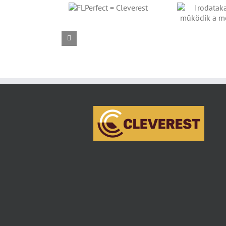
FLPERFECT =
IRODATAKARÍTÁS – ÍGY
CLEVEREST
MŰKÖDIK A
MOSOGATÓSZER
IROD
EZ
FE