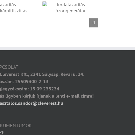
RODATAKARÍTÁS –
ÓZONGENERÁTOR
PCSOLAT
Cleverest Kft., 2241 Sülysáp, Révai u. 24.
ószám: 25509300-2-13
gjegyzékszám: 13 09 233234
ás ügyben kérjük írjanak a lenti e-mail címre!
asztalos.sandor@cleverest.hu
OKUMENTUMOK
ZF