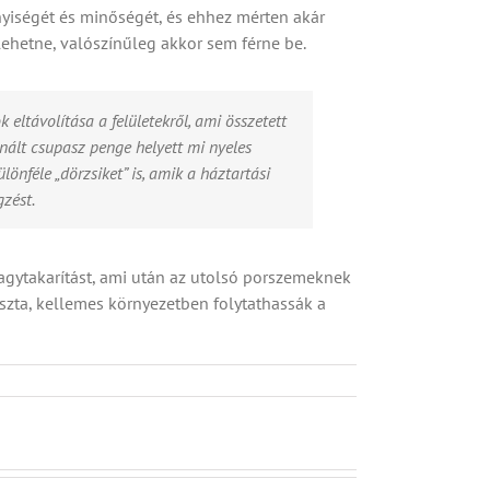
nnyiségét és minőségét, és ehhez mérten akár
lehetne, valószínűleg akkor sem férne be.
 eltávolítása a felületekről, ami összetett
znált csupasz penge helyett mi nyeles
lönféle „dörzsiket” is, amik a háztartási
zést.
nagytakarítást, ami után az utolsó porszemeknek
szta, kellemes környezetben folytathassák a