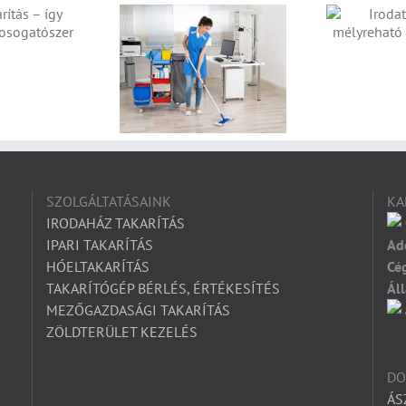
IRODATAKARÍTÁS –
I
MÉLYREHATÓ
KÁRPITTISZTÍTÁS
ATAKARÍTÁS – AZ
ÜST SZEREPE A
RTŐTLENÍTÉSBEN
SZOLGÁLTATÁSAINK
KA
IRODAHÁZ TAKARÍTÁS
IPARI TAKARÍTÁS
Ad
HÓELTAKARÍTÁS
Cé
TAKARÍTÓGÉP BÉRLÉS, ÉRTÉKESÍTÉS
Áll
MEZŐGAZDASÁGI TAKARÍTÁS
ZÖLDTERÜLET KEZELÉS
D
ÁS