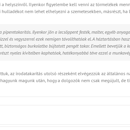
ni a helyszínről. Ilyenkor figyelembe kell venni az törmelékek me
si hulladékot nem lehet elhelyezni a szemetesekben, másrészt, ha 
 piperetakarítás. Ilyenkor jön a lecsöppent festék, malter, egyéb anyagok
vízzel és vegyszerrel ezek nemigen távolíthatóak el. A háztartásban has
t, biztonságos burkolatba bújtatott pengét takar. Emellett bevetjük a kü
srészt nyeles kivitelben kaphatóak, hatékonyabbá téve ezzel a munkavég
tuk, az irodatakarítás utolsó részeként elvégezzük az általános 
ket hagyunk magunk után, hogy a dolgozók nem csak megújult, de ti