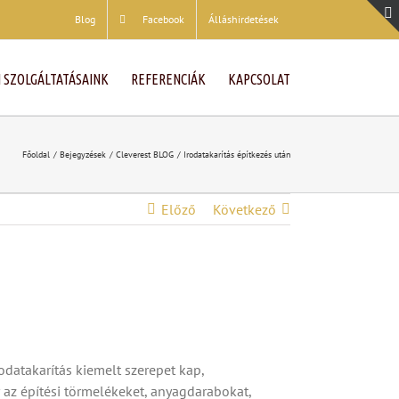
Blog
Facebook
Álláshirdetések
 SZOLGÁLTATÁSAINK
REFERENCIÁK
KAPCSOLAT
Főoldal
Bejegyzések
Cleverest BLOG
Irodatakarítás építkezés után
Előző
Következő
rodatakarítás kiemelt szerepet kap,
 az építési törmelékeket, anyagdarabokat,