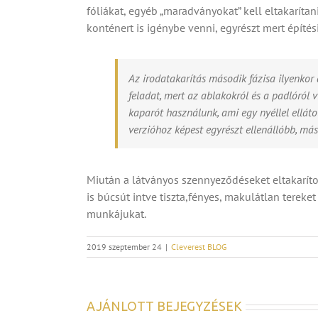
fóliákat, egyéb „maradványokat” kell eltakaríta
konténert is igénybe venni, egyrészt mert építé
Az irodatakarítás második fázisa ilyenkor a
feladat, mert az ablakokról és a padlóról 
kaparót használunk, ami egy nyéllel ellátot
verzióhoz képest egyrészt ellenállóbb, má
Miután a látványos szennyeződéseket eltakarítot
is búcsút intve tiszta,fényes, makulátlan tere
munkájukat.
2019 szeptember 24
|
Cleverest BLOG
AJÁNLOTT BEJEGYZÉSEK