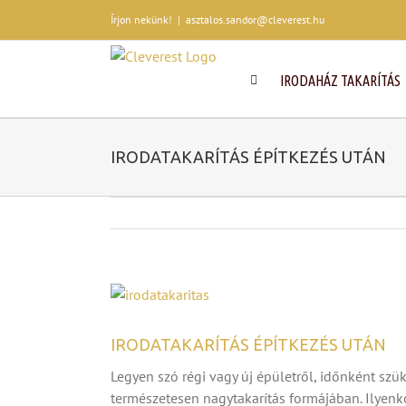
Kihagyás
Írjon nekünk!
|
asztalos.sandor@cleverest.hu
IRODAHÁZ TAKARÍTÁS
IRODATAKARÍTÁS ÉPÍTKEZÉS UTÁN
View
Larger
Image
IRODATAKARÍTÁS ÉPÍTKEZÉS UTÁN
Legyen szó régi vagy új épületről, időnként szük
természetesen nagytakarítás formájában. Ilyenko